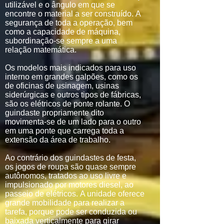
utilizável e o ângulo em que se
encontre o material a ser construído. A
segurança de toda a operação, bem
como a capacidade de máquina,
subordinação-se sempre a uma
relação matemática.
Os modelos mais indicados para uso
interno em grandes galpões, como os
de oficinas de usinagem, usinas
siderúrgicas e outros tipos de fábricas,
são os elétricos de ponte rolante. O
guindaste propriamente dito
movimenta-se de um lado para o outro
em uma ponte que carrega toda a
extensão da área de trabalho.
Ao contrário dos guindastes de festa,
os jogos de roupa são quase sempre
autônomos, tratados ao uso livre e
impulsionado por motores diesel, ao
passeio de elétricos. A unidade oferece
grande mobilidade para realizar a
tarefa, porque pode ser conduzida ou
baixada verticalmente para girar