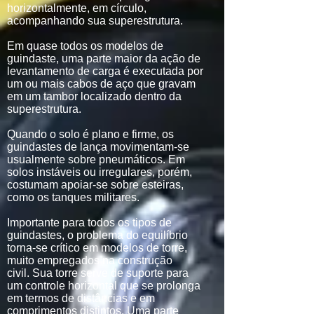
horizontalmente, em círculo,
acompanhando sua superestrutura.
Em quase todos os modelos de
guindaste, uma parte maior da ação de
levantamento de carga é executada por
um ou mais cabos de aço que gravam
em um tambor localizado dentro da
superestrutura.
Quando o solo é plano e firme, os
guindastes de lança movimentam-se
usualmente sobre pneumáticos. Em
solos instáveis ​​ou irregulares, porém,
costumam apoiar-se sobre esteiras,
como os tanques militares.
Importante para todos os tipos de
guindastes, o problema do equilíbrio
torna-se crítico em modelos de torre,
muito empregados na construção
civil. Sua torre serve de suporte para
um controle horizontal que se prolonga
em termos de distâncias e em
comprimentos distintos. Uma parte