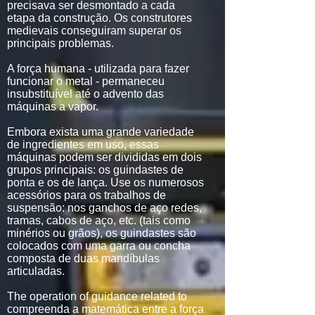
precisava ser desmontado a cada
etapa da construção. Os construtores
medievais conseguiram superar os
principais problemas.
A força humana - utilizada para fazer
funcionar o metal - permaneceu
insubstituível até o advento das
máquinas a vapor.
Embora exista uma grande variedade
de ingredientes em uso, essas
máquinas podem ser divididas em dois
grupos principais: os guindastes de
ponta e os de lança. Use os numerosos
acessórios para os trabalhos de
suspensão: nos ganchos de aço redes,
tramas, cabos de aço, etc. (tais como
minérios ou grãos), os guindastes são
colocados com uma garra ou concha
composta de duas mandíbulas
articuladas.
The operation of guidance related to
compreenda a matemática entre a força