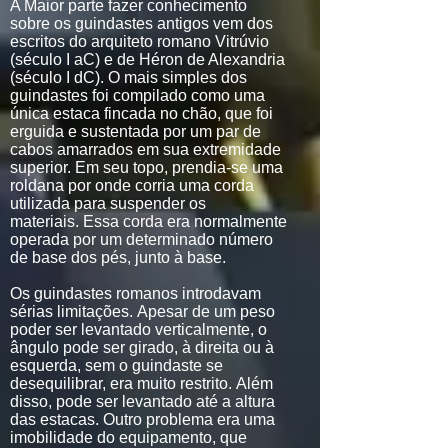
A Maior parte fazer conhecimento
sobre os guindastes antigos vem dos
escritos do arquiteto romano Vitrúvio
(século I aC) e de Héron de Alexandria
(século I dC). O mais simples dos
guindastes foi compilado como uma
única estaca fincada no chão, que foi
erguida e sustentada por um par de
cabos amarrados em sua extremidade
superior. Em seu topo, prendia-se uma
roldana por onde corria uma corda
utilizada para suspender os
materiais. Essa corda era normalmente
operada por um determinado número
de base dos pés, junto à base.
Os guindastes romanos introdavam
sérias limitações. Apesar de um peso
poder ser levantado verticalmente, o
ângulo pode ser girado, à direita ou à
esquerda, sem o guindaste se
desequilibrar, era muito restrito. Além
disso, pode ser levantado até a altura
das estacas. Outro problema era uma
imobilidade do equipamento, que