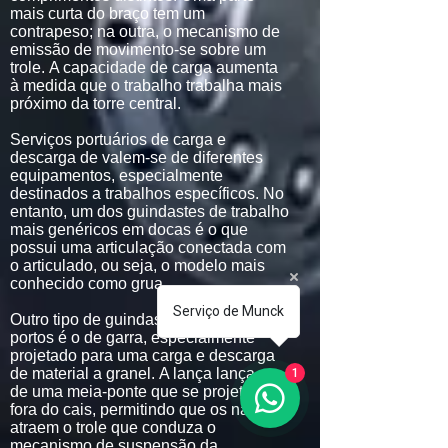
mais curta do braço tem um
contrapeso; na outra, o mecanismo de
emissão de movimento-se sobre um
trole. A capacidade de carga aumenta
à medida que o trabalho trabalha mais
próximo da torre central.
Serviços portuários de carga e
descarga de valem-se de diferentes
equipamentos, especialmente
destinados a trabalhos específicos. No
entanto, um dos guindastes de trabalho
mais genéricos em docas é o que
possui uma articulação conectada com
o articulado, ou seja, o modelo mais
conhecido como grua.
Serviço de Munck
Outro tipo de guindaste comum nos
portos é o de garra, especialmente
projetado para uma carga e descarga
de material a granel. A lança lança-se
1
de uma meia-ponte que se projeta para
fora do cais, permitindo que os navios
atraem o trole que conduza o
mecanismo de suspensão da