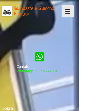
Guindaste e Guincho
Biguaçu
Contato
WhatsApp
48 991721001
Sobre.